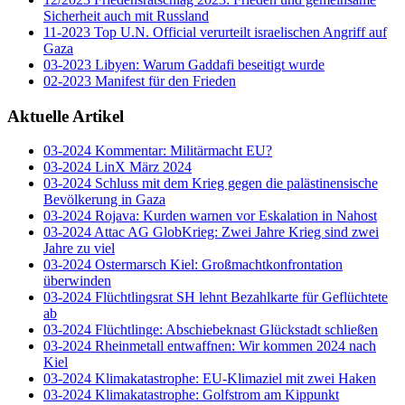
Sicherheit auch mit Russland
11-2023 Top U.N. Official verurteilt israelischen Angriff auf
Gaza
03-2023 Libyen: Warum Gaddafi beseitigt wurde
02-2023 Manifest für den Frieden
Aktuelle Artikel
03-2024 Kommentar: Militärmacht EU?
03-2024 LinX März 2024
03-2024 Schluss mit dem Krieg gegen die palästinensische
Bevölkerung in Gaza
03-2024 Rojava: Kurden warnen vor Eskalation in Nahost
03-2024 Attac AG GlobKrieg: Zwei Jahre Krieg sind zwei
Jahre zu viel
03-2024 Ostermarsch Kiel: Großmachtkonfrontation
überwinden
03-2024 Flüchtlingsrat SH lehnt Bezahlkarte für Geflüchtete
ab
03-2024 Flüchtlinge: Abschiebeknast Glückstadt schließen
03-2024 Rheinmetall entwaffnen: Wir kommen 2024 nach
Kiel
03-2024 Klimakatastrophe: EU-Klimaziel mit zwei Haken
03-2024 Klimakatastrophe: Golfstrom am Kippunkt