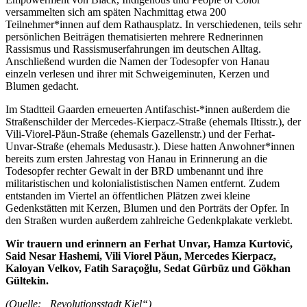
versammelten sich am späten Nachmittag etwa 200
Teilnehmer*innen auf dem Rathausplatz. In verschiedenen, teils sehr
persönlichen Beiträgen thematisierten mehrere Rednerinnen
Rassismus und Rassismuserfahrungen im deutschen Alltag.
Anschließend wurden die Namen der Todesopfer von Hanau
einzeln verlesen und ihrer mit Schweigeminuten, Kerzen und
Blumen gedacht.
Im Stadtteil Gaarden erneuerten Antifaschist-*innen außerdem die
Straßenschilder der Mercedes-Kierpacz-Straße (ehemals Iltisstr.), der
Vili-Viorel-P
ă
un-Straße (ehemals Gazellenstr.) und der Ferhat-
Unvar-Straße (ehemals Medusastr.). Diese hatten Anwohner*innen
bereits zum ersten Jahrestag von Hanau in Erinnerung an die
Todesopfer rechter Gewalt in der BRD umbenannt und ihre
militaristischen und kolonialististischen Namen entfernt. Zudem
entstanden im Viertel an öffentlichen Plätzen zwei kleine
Gedenkstätten mit Kerzen, Blumen und den Porträts der Opfer. In
den Straßen wurden außerdem zahlreiche Gedenkplakate verklebt.
Wir trauern und erinnern an Ferhat Unvar, Hamza Kurtović,
Said Nesar Hashemi, Vili Viorel Păun, Mercedes Kierpacz,
Kaloyan Velkov, Fatih Saraçoğlu, Sedat Gürbüz und Gökhan
Gültekin.
(Quelle: „Revolutionsstadt Kiel“)