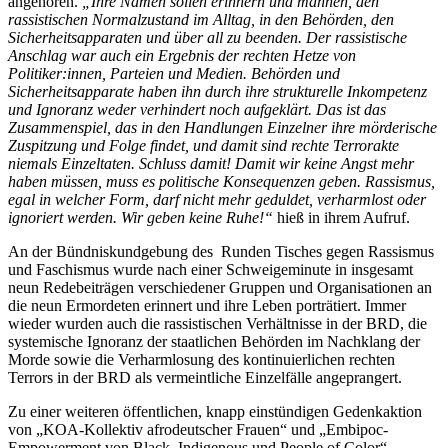
angehören.
„Ihre Namen sollen erinnern und mahnen, den
rassistischen Normalzustand im Alltag, in den Behörden, den
Sicherheitsapparaten und über all zu beenden. Der rassistische
Anschlag war auch ein Ergebnis der rechten Hetze von
Politiker:innen, Parteien und Medien. Behörden und
Sicherheitsapparate haben ihn durch ihre strukturelle Inkompetenz
und Ignoranz weder verhindert noch aufgeklärt. Das ist das
Zusammenspiel, das in den Handlungen Einzelner ihre mörderische
Zuspitzung und Folge findet, und damit sind rechte Terrorakte
niemals Einzeltaten. Schluss damit! Damit wir keine Angst mehr
haben müssen, muss es politische Konsequenzen geben. Rassismus,
egal in welcher Form, darf nicht mehr geduldet, verharmlost oder
ignoriert werden. Wir geben keine Ruhe!“
hieß in ihrem Aufruf.
An der Bündniskundgebung des
Runden Tisches gegen Rassismus
und Faschismus wurde nach einer Schweigeminute in insgesamt
neun Redebeiträgen verschiedener Gruppen und Organisationen an
die neun Ermordeten erinnert und ihre Leben porträtiert. Immer
wieder wurden auch die rassistischen Verhältnisse in der BRD, die
systemische Ignoranz der staatlichen Behörden im Nachklang der
Morde sowie die Verharmlosung des kontinuierlichen rechten
Terrors in der BRD als vermeintliche Einzelfälle angeprangert.
Zu einer weiteren öffentlichen, knapp einstündigen Gedenkaktion
von „KOA-Kollektiv afrodeutscher Frauen“ und „Embipoc-
Empowerment von Black, Indigenous und People of Color“