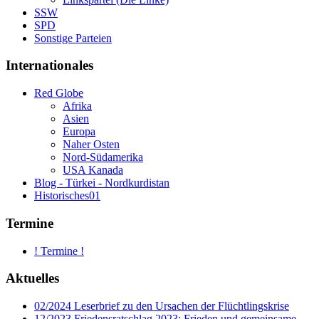
SSW
SPD
Sonstige Parteien
Internationales
Red Globe
Afrika
Asien
Europa
Naher Osten
Nord-Südamerika
USA Kanada
Blog - Türkei - Nordkurdistan
Historisches01
Termine
! Termine !
Aktuelles
02/2024 Leserbrief zu den Ursachen der Flüchtlingskrise
12/2023 Friedensratschlag 2023: Frieden und gemeinsame