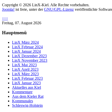
Copyright © 2026 LinX-Kiel. Alle Rechte vorbehalten.
Joomla!
ist freie, unter der
GNU/GPL-Lizenz
veröffentlichte Softwar
↑↑↑
Freitag, 07. August 2026
Hauptmenü
LinX März 2024
LinX Februar 2024
LinX Januar 2024
LinX Dezember 2023
LinX November 2023
LinX Mai 2023
LinX April 2023
LinX März 2023
LinX Februar 2023
LinX Januar 2023
Aktuelles aus Kiel
Kommentare
Aus dem Kieler Rat
Kommunales
Schleswig-Holstein