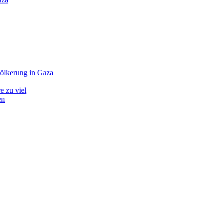
völkerung in Gaza
e zu viel
en
i