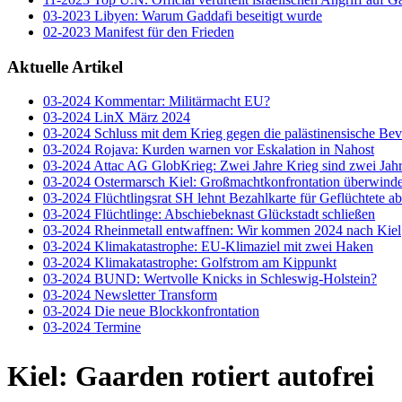
03-2023 Libyen: Warum Gaddafi beseitigt wurde
02-2023 Manifest für den Frieden
Aktuelle Artikel
03-2024 Kommentar: Militärmacht EU?
03-2024 LinX März 2024
03-2024 Schluss mit dem Krieg gegen die palästinensische Be
03-2024 Rojava: Kurden warnen vor Eskalation in Nahost
03-2024 Attac AG GlobKrieg: Zwei Jahre Krieg sind zwei Jahr
03-2024 Ostermarsch Kiel: Großmachtkonfrontation überwind
03-2024 Flüchtlingsrat SH lehnt Bezahlkarte für Geflüchtete ab
03-2024 Flüchtlinge: Abschiebeknast Glückstadt schließen
03-2024 Rheinmetall entwaffnen: Wir kommen 2024 nach Kiel
03-2024 Klimakatastrophe: EU-Klimaziel mit zwei Haken
03-2024 Klimakatastrophe: Golfstrom am Kippunkt
03-2024 BUND: Wertvolle Knicks in Schleswig-Holstein?
03-2024 Newsletter Transform
03-2024 Die neue Blockkonfrontation
03-2024 Termine
Kiel: Gaarden rotiert autofre