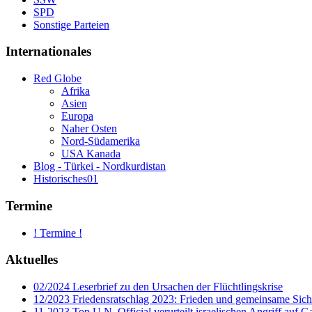
SPD
Sonstige Parteien
Internationales
Red Globe
Afrika
Asien
Europa
Naher Osten
Nord-Südamerika
USA Kanada
Blog - Türkei - Nordkurdistan
Historisches01
Termine
! Termine !
Aktuelles
02/2024 Leserbrief zu den Ursachen der Flüchtlingskrise
12/2023 Friedensratschlag 2023: Frieden und gemeinsame Sich
11-2023 Top U.N. Official verurteilt israelischen Angriff auf G