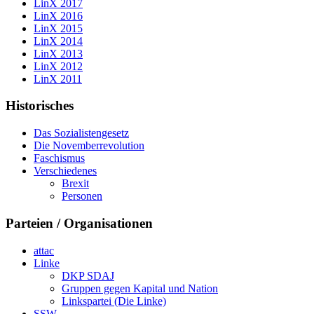
LinX 2017
LinX 2016
LinX 2015
LinX 2014
LinX 2013
LinX 2012
LinX 2011
Historisches
Das Sozialistengesetz
Die Novemberrevolution
Faschismus
Verschiedenes
Brexit
Personen
Parteien / Organisationen
attac
Linke
DKP SDAJ
Gruppen gegen Kapital und Nation
Linkspartei (Die Linke)
SSW