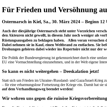
Für Frieden und Versöhnung auf
Ostermarsch in Kiel, Sa., 30. März 2024 – Beginn 12 
Auch der diesjährige Ostermarsch steht unter Vorzeichen versc
den Akteuren nicht gewollt, in diesem Jahr noch weniger als vor
Rüstungsausgaben zu beklagen haben. Allen voran versuchen die
Dabei nehmen sie in Kauf, einen Weltbrand zu entfachen. Sie be
Drohungen gehören dabei wieder ins Repertoire nicht nur der wes
Die Politik der Bundesregierung ist gekennzeichnet durch eine umfass
EU eine Vormachtstellung einzunehmen, und in der Welt eigene Interes
So kann es nicht weitergehen – Deeskalation jetzt!
Statt sich um Frieden im Ukraine-/Russland- und Gaza/Israel-Krieg 
– für eine erbarmungslose Fortsetzung der Kriege ein. Damit hat sie s
auf dem Verhandlungsweg beendet werden!
Wir wehren uns gegen die ruinöse Kriegsvorbereitung