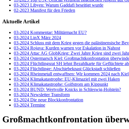
03-2023 Libyen: Warum Gaddafi beseitigt wurde
02-2023 Manifest für den Frieden
Aktuelle Artikel
03-2024 Kommentar: Militärmacht EU?
03-2024 LinX März 2024
03-2024 Schluss mit dem Krieg gegen die palästinensische Be
03-2024 Rojava: Kurden warnen vor Eskalation in Nahost
03-2024 Attac AG GlobKrieg: Zwei Jahre Krieg sind zwei Jahr
03-2024 Ostermarsch Kiel: Großmachtkonfrontation überwind
03-2024 Flüchtlingsrat SH lehnt Bezahlkarte für Geflüchtete ab
03-2024 Flüchtlinge: Abschiebeknast Glückstadt schließen
03-2024 Rheinmetall entwaffnen: Wir kommen 2024 nach Kiel
03-2024 Klimakatastrophe: EU-Klimaziel mit zwei Haken
03-2024 Klimakatastrophe: Golfstrom am Kippunkt
03-2024 BUND: Wertvolle Knicks in Schleswig-Holstein?
03-2024 Newsletter Transform
03-2024 Die neue Blockkonfrontation
03-2024 Termine
Großmachtkonfrontation überw