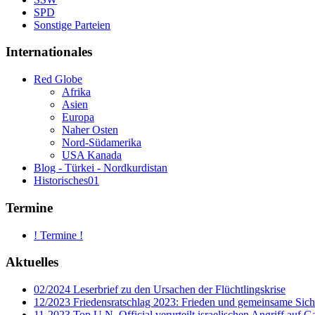
SPD
Sonstige Parteien
Internationales
Red Globe
Afrika
Asien
Europa
Naher Osten
Nord-Südamerika
USA Kanada
Blog - Türkei - Nordkurdistan
Historisches01
Termine
! Termine !
Aktuelles
02/2024 Leserbrief zu den Ursachen der Flüchtlingskrise
12/2023 Friedensratschlag 2023: Frieden und gemeinsame Sich
11-2023 Top U.N. Official verurteilt israelischen Angriff auf G