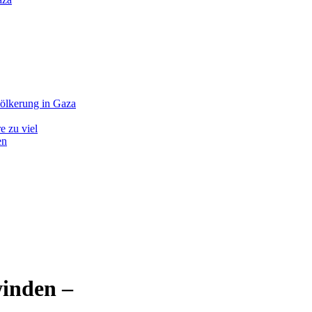
völkerung in Gaza
e zu viel
en
inden –