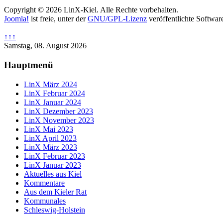
Copyright © 2026 LinX-Kiel. Alle Rechte vorbehalten.
Joomla!
ist freie, unter der
GNU/GPL-Lizenz
veröffentlichte Softwar
↑↑↑
Samstag, 08. August 2026
Hauptmenü
LinX März 2024
LinX Februar 2024
LinX Januar 2024
LinX Dezember 2023
LinX November 2023
LinX Mai 2023
LinX April 2023
LinX März 2023
LinX Februar 2023
LinX Januar 2023
Aktuelles aus Kiel
Kommentare
Aus dem Kieler Rat
Kommunales
Schleswig-Holstein