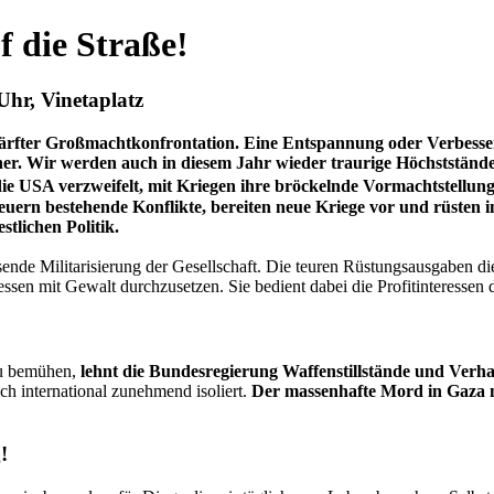
 die Straße!
Uhr, Vinetaplatz
härfter Großmachtkonfrontation. Eine Entspannung oder Verbesser
her. Wir werden auch in diesem Jahr wieder traurige Höchststände
 USA verzweifelt, mit Kriegen ihre bröckelnde Vormachtstellung 
feuern bestehende Konflikte, bereiten neue Kriege vor und rüsten
tlichen Politik.
ende Militarisierung der Gesellschaft. Die teuren Rüstungsausgaben di
sen mit Gewalt durchzusetzen. Sie bedient dabei die Profitinteressen 
zu bemühen,
lehnt die Bundesregierung Waffenstillstände und Verh
ich international zunehmend isoliert.
Der massenhafte Mord in Gaza m
!