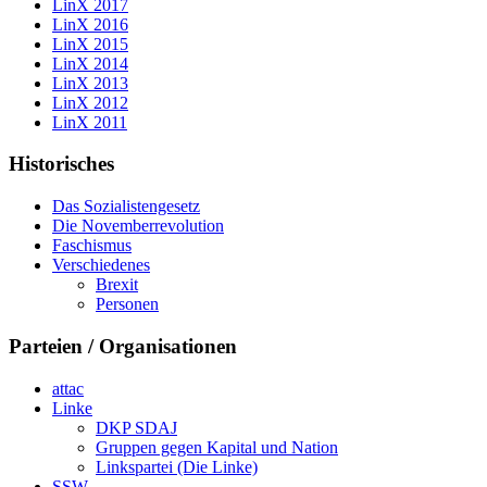
LinX 2017
LinX 2016
LinX 2015
LinX 2014
LinX 2013
LinX 2012
LinX 2011
Historisches
Das Sozialistengesetz
Die Novemberrevolution
Faschismus
Verschiedenes
Brexit
Personen
Parteien / Organisationen
attac
Linke
DKP SDAJ
Gruppen gegen Kapital und Nation
Linkspartei (Die Linke)
SSW