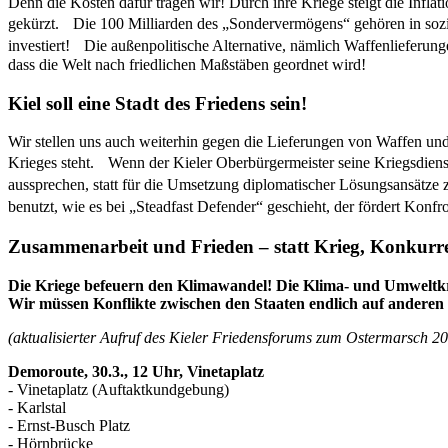
Denn die Kosten dafür tragen wir! Durch ihre Kriege steigt die Infl
gekürzt. Die 100 Milliarden des „Sondervermögens“ gehören in sozi
investiert! Die außenpolitische Alternative, nämlich Waffenlieferunge
dass die Welt nach friedlichen Maßstäben geordnet wird!
Kiel soll eine Stadt des Friedens sein!
Wir stellen uns auch weiterhin gegen die Lieferungen von Waffen und 
Krieges steht. Wenn der Kieler Oberbürgermeister seine Kriegsdienstv
aussprechen, statt für die Umsetzung diplomatischer Lösungsansätze z
benutzt, wie es bei „Steadfast Defender“ geschieht, der fördert Konf
Zusammenarbeit und Frieden – statt Krieg, Konkurr
Die Kriege befeuern den Klimawandel! Die Klima- und Umweltkr
Wir müssen Konflikte zwischen den Staaten endlich auf anderen
(aktualisierter Aufruf des Kieler Friedensforums zum Ostermarsch 20
Demoroute, 30.3., 12 Uhr, Vinetaplatz
- Vinetaplatz (Auftaktkundgebung)
- Karlstal
- Ernst-Busch Platz
- Hörnbrücke