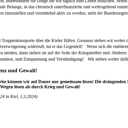
ation, insbesondere für Dinge die wir täglich zum Leben brauchen. Se
ale Belange, in das chronisch unterfinanzierte und weitesgehend ru
n einzustellen und vermittelnd aktiv zu werden, steht der Bundesregierun
Truppentransporte über die Kieler Häfen. Genauso stehen wir weiter daf
erweigerung widerruft, tut er das Gegenteil! Wenn sich die etablierte
u streiten, dann stehen sie auf der Seite der Kriegstreiber und -förde
rontation, statt Entspannung und Verständigung! Wir stehen weiter dafü
enz und Gewalt!
ise können wir auf Dauer nur gemeinsam lösen! Die drängenden M
 Wegen lösen als durch Krieg und Gewalt!
24 in Kiel, 1.3.2024)