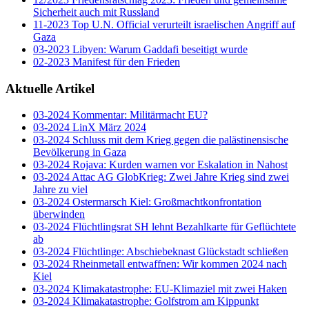
Sicherheit auch mit Russland
11-2023 Top U.N. Official verurteilt israelischen Angriff auf
Gaza
03-2023 Libyen: Warum Gaddafi beseitigt wurde
02-2023 Manifest für den Frieden
Aktuelle Artikel
03-2024 Kommentar: Militärmacht EU?
03-2024 LinX März 2024
03-2024 Schluss mit dem Krieg gegen die palästinensische
Bevölkerung in Gaza
03-2024 Rojava: Kurden warnen vor Eskalation in Nahost
03-2024 Attac AG GlobKrieg: Zwei Jahre Krieg sind zwei
Jahre zu viel
03-2024 Ostermarsch Kiel: Großmachtkonfrontation
überwinden
03-2024 Flüchtlingsrat SH lehnt Bezahlkarte für Geflüchtete
ab
03-2024 Flüchtlinge: Abschiebeknast Glückstadt schließen
03-2024 Rheinmetall entwaffnen: Wir kommen 2024 nach
Kiel
03-2024 Klimakatastrophe: EU-Klimaziel mit zwei Haken
03-2024 Klimakatastrophe: Golfstrom am Kippunkt