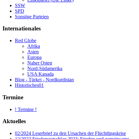
SSW
SPD
Sonstige Parteien
Internationales
Red Globe
Afrika
Asien
Europa
Naher Osten
Nord-Südamerika
USA Kanada
Blog - Türkei - Nordkurdistan
Historisches01
Termine
! Termine !
Aktuelles
02/2024 Leserbrief zu den Ursachen der Flüchtlingskrise
12/2023 Friedensratschlag 2023: Frieden und gemeinsame