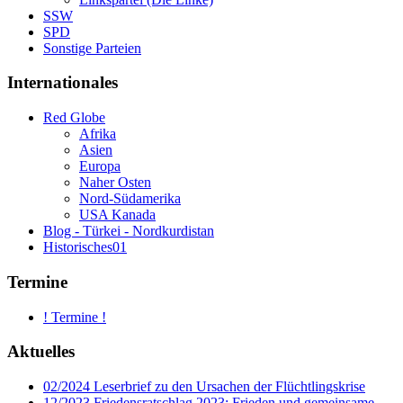
SSW
SPD
Sonstige Parteien
Internationales
Red Globe
Afrika
Asien
Europa
Naher Osten
Nord-Südamerika
USA Kanada
Blog - Türkei - Nordkurdistan
Historisches01
Termine
! Termine !
Aktuelles
02/2024 Leserbrief zu den Ursachen der Flüchtlingskrise
12/2023 Friedensratschlag 2023: Frieden und gemeinsame