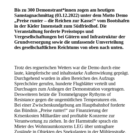
Bis zu 300 Demonstrant*innen zogen am heutigen
Samstagnachmittag (03.12.2022) unter dem Motto Demo
„Preise runter – die Reichen zur Kasse!“ vom Bootshafen
in der Kieler Innenstadt zum Südfriedhof. Die
Veranstaltung forderte Preisstopps und
Vergesellschaftungen bei Gütern und Infrastruktur der
Grundversorgung sowie die umfassende Umverteilung
des gesellschaftlichen Reichtums von oben nach unten.
Trotz des regnerischen Wetters war die Demo durch eine
laute, kämpferische und inhaltsstarke Außenwirkung geprägt.
Durchgehend wurden in allen Bereichen des Aufzugs
Sprechchöre gerufen, hunderte Flugblätter verteilt und
Durchsagen zum Anliegen der Demonstration vorgetragen.
Desweiteren heizte die Trommelgruppe Rythyms of
Resistance gegen die ungemütlichen Temperaturen ein.
Bei einer Zwischenkundgebung am Hauptbahnhof forderte
das Bündnis „Preise runter!“ zur Finanzierung der
Krisenkosten Milliardäre und profitable Konzerne zur
Verantwortung zu ziehen. In der Harmstraße sprach ein
Mieter des Wohnraumkonzerns LEG über untragbare
Zustände in Objekten des Spekulanten in der Mühlenstraße.