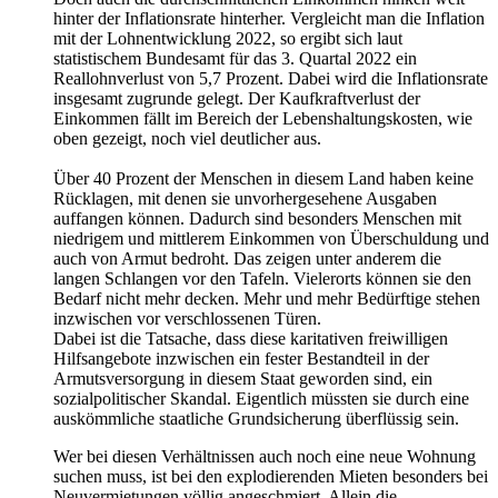
hinter der Inflationsrate hinterher. Vergleicht man die Inflation
mit der Lohnentwicklung 2022, so ergibt sich laut
statistischem Bundesamt für das 3. Quartal 2022 ein
Reallohnverlust von 5,7 Prozent. Dabei wird die Inflationsrate
insgesamt zugrunde gelegt. Der Kaufkraftverlust der
Einkommen fällt im Bereich der Lebenshaltungskosten, wie
oben gezeigt, noch viel deutlicher aus.
Über 40 Prozent der Menschen in diesem Land haben keine
Rücklagen, mit denen sie unvorhergesehene Ausgaben
auffangen können. Dadurch sind besonders Menschen mit
niedrigem und mittlerem Einkommen von Überschuldung und
auch von Armut bedroht. Das zeigen unter anderem die
langen Schlangen vor den Tafeln. Vielerorts können sie den
Bedarf nicht mehr decken. Mehr und mehr Bedürftige stehen
inzwischen vor verschlossenen Türen.
Dabei ist die Tatsache, dass diese karitativen freiwilligen
Hilfsangebote inzwischen ein fester Bestandteil in der
Armutsversorgung in diesem Staat geworden sind, ein
sozialpolitischer Skandal. Eigentlich müssten sie durch eine
auskömmliche staatliche Grundsicherung überflüssig sein.
Wer bei diesen Verhältnissen auch noch eine neue Wohnung
suchen muss, ist bei den explodierenden Mieten besonders bei
Neuvermietungen völlig angeschmiert. Allein die