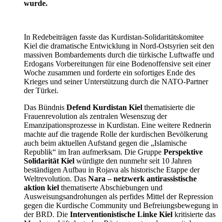
wurde.
In Redebeiträgen fasste das Kurdistan-Solidaritätskomitee
Kiel die dramatische Entwicklung in Nord-Ostsyrien seit den
massiven Bombardements durch die türkische Luftwaffe und
Erdogans Vorbereitungen für eine Bodenoffensive seit einer
Woche zusammen und forderte ein sofortiges Ende des
Krieges und seiner Unterstützung durch die NATO-Partner
der Türkei.
Das Bündnis
Defend Kurdistan Kiel
thematisierte die
Frauenrevolution als zentralen Wesenszug der
Emanzipationsprozesse in Kurdistan. Eine weitere Rednerin
machte auf die tragende Rolle der kurdischen Bevölkerung
auch beim aktuellen Aufstand gegen die „Islamische
Republik“ im Iran aufmerksam. Die Gruppe
Perspektive
Solidarität Kiel
würdigte den nunmehr seit 10 Jahren
beständigen Aufbau in Rojava als historische Etappe der
Weltrevolution. Das
Nara – netzwerk antirassistische
aktion kiel
thematiserte Abschiebungen und
Ausweisungsandrohungen als perfides Mittel der Repression
gegen die Kurdische Community und Befreiungsbewegung in
der BRD. Die
Interventionistische Linke Kiel
kritisierte das