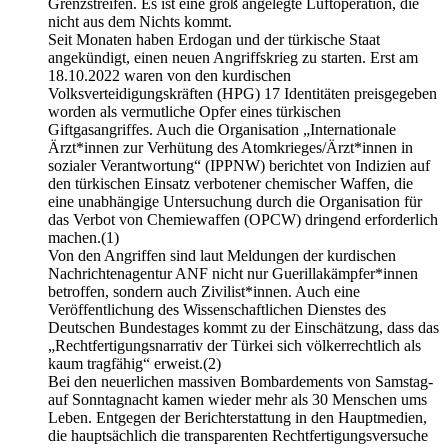
Grenzstreifen. Es ist eine groß angelegte Luftoperation, die
nicht aus dem Nichts kommt.
Seit Monaten haben Erdogan und der türkische Staat
angekündigt, einen neuen Angriffskrieg zu starten. Erst am
18.10.2022 waren von den kurdischen
Volksverteidigungskräften (HPG) 17 Identitäten preisgegeben
worden als vermutliche Opfer eines türkischen
Giftgasangriffes. Auch die Organisation „Internationale
Ärzt*innen zur Verhütung des Atomkrieges/Ärzt*innen in
sozialer Verantwortung“ (IPPNW) berichtet von Indizien auf
den türkischen Einsatz verbotener chemischer Waffen, die
eine unabhängige Untersuchung durch die Organisation für
das Verbot von Chemiewaffen (OPCW) dringend erforderlich
machen.(1)
Von den Angriffen sind laut Meldungen der kurdischen
Nachrichtenagentur ANF nicht nur Guerillakämpfer*innen
betroffen, sondern auch Zivilist*innen. Auch eine
Veröffentlichung des Wissenschaftlichen Dienstes des
Deutschen Bundestages kommt zu der Einschätzung, dass das
„Rechtfertigungsnarrativ der Türkei sich völkerrechtlich als
kaum tragfähig“ erweist.(2)
Bei den neuerlichen massiven Bombardements von Samstag-
auf Sonntagnacht kamen wieder mehr als 30 Menschen ums
Leben. Entgegen der Berichterstattung in den Hauptmedien,
die hauptsächlich die transparenten Rechtfertigungsversuche