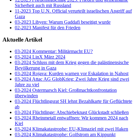
Sicherheit auch mit Russland
11-2023 Top U.N. Official verurteilt israelischen Angriff auf
Gaza
03-2023 Libyen: Warum Gaddafi beseitigt wurde
02-2023 Manifest für den Frieden
Aktuelle Artikel
03-2024 Kommentar: Militärmacht EU?
03-2024 LinX März 2024
03-2024 Schluss mit dem Krieg gegen die palästinensische
Bevölkerung in Gaza
03-2024 Rojava: Kurden warnen vor Eskalation in Nahost
03-2024 Attac AG GlobKrieg: Zwei Jahre Krieg sind zwei
Jahre zu viel
03-2024 Ostermarsch Kiel: Großmachtkonfrontation
überwinden
03-2024 Flüchtlingsrat SH lehnt Bezahlkarte für Geflüchtete
ab
03-2024 Flüchtlinge: Abschiebeknast Glückstadt schließen
03-2024 Rheinmetall entwaffnen: Wir kommen 2024 nach
Kiel
03-2024 Klimakatastrophe: EU-Klimaziel mit zwei Haken
03-2024 Klimakatastrophe: Golfstrom am Kippunkt