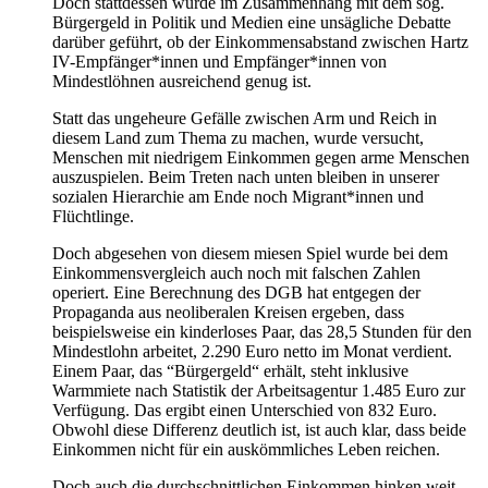
Doch stattdessen wurde im Zusammenhang mit dem sog.
Bürgergeld in Politik und Medien eine unsägliche Debatte
darüber geführt, ob der Einkommensabstand zwischen Hartz
IV-Empfänger*innen und Empfänger*innen von
Mindestlöhnen ausreichend genug ist.
Statt das ungeheure Gefälle zwischen Arm und Reich in
diesem Land zum Thema zu machen, wurde versucht,
Menschen mit niedrigem Einkommen gegen arme Menschen
auszuspielen. Beim Treten nach unten bleiben in unserer
sozialen Hierarchie am Ende noch Migrant*innen und
Flüchtlinge.
Doch abgesehen von diesem miesen Spiel wurde bei dem
Einkommensvergleich auch noch mit falschen Zahlen
operiert. Eine Berechnung des DGB hat entgegen der
Propaganda aus neoliberalen Kreisen ergeben, dass
beispielsweise ein kinderloses Paar, das 28,5 Stunden für den
Mindestlohn arbeitet, 2.290 Euro netto im Monat verdient.
Einem Paar, das “Bürgergeld“ erhält, steht inklusive
Warmmiete nach Statistik der Arbeitsagentur 1.485 Euro zur
Verfügung. Das ergibt einen Unterschied von 832 Euro.
Obwohl diese Differenz deutlich ist, ist auch klar, dass beide
Einkommen nicht für ein auskömmliches Leben reichen.
Doch auch die durchschnittlichen Einkommen hinken weit