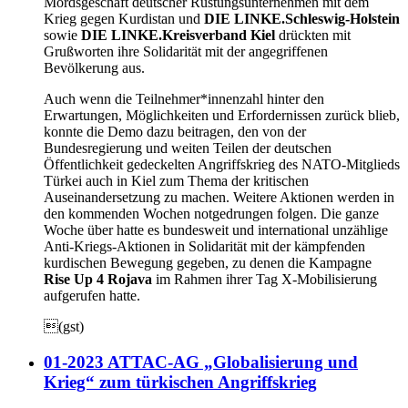
Mordsgeschäft deutscher Rüstungsunternehmen mit dem
Krieg gegen Kurdistan und
DIE LINKE.Schleswig-Holstein
sowie
DIE LINKE.Kreisverband Kiel
drückten mit
Grußworten ihre Solidarität mit der angegriffenen
Bevölkerung aus.
Auch wenn die Teilnehmer*innenzahl hinter den
Erwartungen, Möglichkeiten und Erfordernissen zurück blieb,
konnte die Demo dazu beitragen, den von der
Bundesregierung und weiten Teilen der deutschen
Öffentlichkeit gedeckelten Angriffskrieg des NATO-Mitglieds
Türkei auch in Kiel zum Thema der kritischen
Auseinandersetzung zu machen. Weitere Aktionen werden in
den kommenden Wochen notgedrungen folgen. Die ganze
Woche über hatte es bundesweit und international unzählige
Anti-Kriegs-Aktionen in Solidarität mit der kämpfenden
kurdischen Bewegung gegeben, zu denen die Kampagne
Rise Up 4 Rojava
im Rahmen ihrer Tag X-Mobilisierung
aufgerufen hatte.
(gst)
01-2023 ATTAC-AG „Globalisierung und
Krieg“ zum türkischen Angriffskrieg