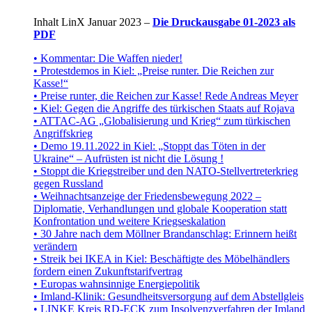
Inhalt LinX Januar 2023 –
Die Druckausgabe 01-2023 als
PDF
• Kommentar: Die Waffen nieder!
• Protestdemos in Kiel: „Preise runter. Die Reichen zur
Kasse!“
• Preise runter, die Reichen zur Kasse! Rede Andreas Meyer
• Kiel: Gegen die Angriffe des türkischen Staats auf Rojava
• ATTAC-AG „Globalisierung und Krieg“ zum türkischen
Angriffskrieg
• Demo 19.11.2022 in Kiel: „Stoppt das Töten in der
Ukraine“ – Aufrüsten ist nicht die Lösung !
• Stoppt die Kriegstreiber und den NATO-Stellvertreterkrieg
gegen Russland
• Weihnachtsanzeige der Friedensbewegung 2022 –
Diplomatie, Verhandlungen und globale Kooperation statt
Konfrontation und weitere Kriegseskalation
• 30 Jahre nach dem Möllner Brandanschlag: Erinnern heißt
verändern
• Streik bei IKEA in Kiel: Beschäftigte des Möbelhändlers
fordern einen Zukunftstarifvertrag
• Europas wahnsinnige Energiepolitik
• Imland-Klinik: Gesundheitsversorgung auf dem Abstellgleis
• LINKE Kreis RD-ECK zum Insolvenzverfahren der Imland