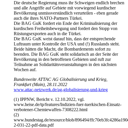
Die deutsche Regierung muss ihr Schweigen endlich brechen
und alle Angriffe auf Gebiete mit vorwiegend kurdischer
Bevölkerung unmissverständlich verurteilen - eben gerade
auch die ihres NATO-Partners Türkei.
Die BAG GuK fordert ein Ende der Kriminalisierung der
kurdischen Freiheitsbewegung und fordert den Stopp von
Rüstungsexporten auch in die Türkei.
Die BAG GuK weist darauf hin, dass der entsprechende
Luftraum unter Kontrolle der USA und (!) Russlands steht.
Beide hätten die Macht, die Bombardements sofort zu
beenden. Die BAG GuK steht solidarisch an der Seite der
Bevölkerung in den betroffenen Gebieten und ruft zur
Teilnahme an Solidaritätsveranstaltungen in den nächsten
Wochen auf.
Bundesweite ATTAC AG Globalisierung und Krieg,
Frankfurt (Main), 28.11.2022
www.attac-netzwerk.de/ag-globalisierung-und-krieg
(1) IPPNW, Bericht v. 12.10.2022, vgl.
www.heise.de/tp/features/Indizien-fuer-tuerkischen-Einsatz-
verbotener-Chemiewaffen-7308222.html
(2)
www.bundestag.de/resource/blob/896494/ffc70eb3fc4286a19
2-031-22-pdf-data.pdf