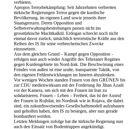
verbieten.
Apropos Terrorbekämpfung: Seit Jahrzehnten verbreiten
türkische Regierungen Terror gegen die kurdische
Bevölkerung, im eigenen Land sowie jenseits ihrer
Staatsgrenzen. Deren Opposition und
Selbstverwaltungsbestrebungen passen nicht ins
grosstürkische Machtkalkül. Erdogan schreckt noch nicht
einmal davor zurück, tatsächlich terroristische Kräfte aus den
Reihen des IS für seine verbrecherischen Zwecke
einzusetzen.
Aus dem gleichen Grund – Kampf gegen Opposition -
erfolgen nun auch wieder Angriffe des Teheraner Regimes
gegen Kurdengebiete im Nord-Irak. Die Beschwörung eines
Feindes von außen ist eine uralte, transparente Taktik, von
den eigenen Fehlentwicklungen im Inneren abzulenken.
Vor wenigen Wochen standen Frauen von den GRÜNEN bis
zur CDU medienwirksam mit der Forderung Jin Jihan Azadi
vor der Kamera, um sich mit den Frauen im Iran zu
solidarisieren. Frauen – Leben – Freiheit, das ist der Ausruf
der Frauen in Rojhilat, im Nordirak wie in Rojava, die dabei
sind, ein zukunftsweisendes Gesellschaftsmodell aufzubauen
und geholfen haben, den IS zu besiegen, aber nun gerade
bombardiert werden.
Letzten Meldungen zufolge hat die türkische Regierung nun
auch den Einsatz von Bodentruppen angekündigt.