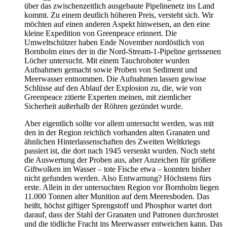
über das zwischenzeitlich ausgebaute Pipelinenetz ins Land
kommt. Zu einem deutlich höheren Preis, versteht sich. Wir
möchten auf einen anderen Aspekt hinweisen, an den eine
kleine Expedition von Greenpeace erinnert. Die
Umweltschützer haben Ende November nordöstlich von
Bornholm eines der in die Nord-Stream-1-Pipeline gerissenen
Löcher untersucht. Mit einem Tauchroboter wurden
Aufnahmen gemacht sowie Proben von Sediment und
Meerwasser entnommen. Die Aufnahmen lassen gewisse
Schlüsse auf den Ablauf der Explosion zu, die, wie von
Greenpeace zitierte Experten meinen, mit ziemlicher
Sicherheit außerhalb der Röhren gezündet wurde.
Aber eigentlich sollte vor allem untersucht werden, was mit
den in der Region reichlich vorhanden alten Granaten und
ähnlichen Hinterlassenschaften des Zweiten Weltkriegs
passiert ist, die dort nach 1945 versenkt wurden. Noch steht
die Auswertung der Proben aus, aber Anzeichen für größere
Giftwolken im Wasser – tote Fische etwa – konnten bisher
nicht gefunden werden. Also Entwarnung? Höchstens fürs
erste. Allein in der untersuchten Region vor Bornholm liegen
11.000 Tonnen alter Munition auf dem Meeresboden. Das
heißt, höchst giftiger Sprengstoff und Phosphor wartet dort
darauf, dass der Stahl der Granaten und Patronen durchrostet
und die tödliche Fracht ins Meerwasser entweichen kann. Das