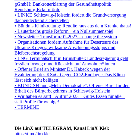
gGmbH: Bankrotterklärung der Gesundheitspolitik
Rendsburg-Eckernförde
• LINKE Schleswig-Holstein fordert die Grundversorgung
flächendeckend sicherstellen
• Bündnis Klinikrettung: Rendite raus aus dem Krankenhaus!
• Lauterbachs große Reform – ein Nullsummenspiel
• Newsletter: Transform-01-2023 – change the system
• Organisationen fordern Aufnahme für Deserteure des
Ukraine-Krieges, wirksame Abschiebungsstopps und
Bleiberechtsregelung
• LNG-Terminalschiff in Brunsbüttel: Landesregierung geht
fossilen Irrweg ohne Rücksicht auf Anwohner*innen
• Offener Brief an Minister Dr. Habeck wegen der
Evaluierung des KSpG Gegen CO2-Endlager: Das Klima
lässt sich nicht belügen!
• BUND SH und „Mehr Demokratie“: Offener Brief für den
Erhalt des Bürgerbegehrens in Schleswig-Holstein
• Wir haben es satt! - Aufruf 2023 – Gutes Essen für alle –
statt Profite für wenige!
• TERMINE
Die LinX auf TELEGRAM, Kanal LinX-Kiel:
https://t.me/linxkiel