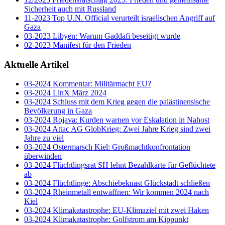
Sicherheit auch mit Russland
11-2023 Top U.N. Official verurteilt israelischen Angriff auf
Gaza
03-2023 Libyen: Warum Gaddafi beseitigt wurde
02-2023 Manifest für den Frieden
Aktuelle Artikel
03-2024 Kommentar: Militärmacht EU?
03-2024 LinX März 2024
03-2024 Schluss mit dem Krieg gegen die palästinensische
Bevölkerung in Gaza
03-2024 Rojava: Kurden warnen vor Eskalation in Nahost
03-2024 Attac AG GlobKrieg: Zwei Jahre Krieg sind zwei
Jahre zu viel
03-2024 Ostermarsch Kiel: Großmachtkonfrontation
überwinden
03-2024 Flüchtlingsrat SH lehnt Bezahlkarte für Geflüchtete
ab
03-2024 Flüchtlinge: Abschiebeknast Glückstadt schließen
03-2024 Rheinmetall entwaffnen: Wir kommen 2024 nach
Kiel
03-2024 Klimakatastrophe: EU-Klimaziel mit zwei Haken
03-2024 Klimakatastrophe: Golfstrom am Kippunkt