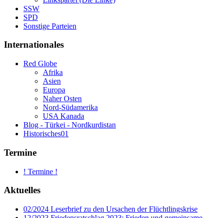
SSW
SPD
Sonstige Parteien
Internationales
Red Globe
Afrika
Asien
Europa
Naher Osten
Nord-Südamerika
USA Kanada
Blog - Türkei - Nordkurdistan
Historisches01
Termine
! Termine !
Aktuelles
02/2024 Leserbrief zu den Ursachen der Flüchtlingskrise
12/2023 Friedensratschlag 2023: Frieden und gemeinsame